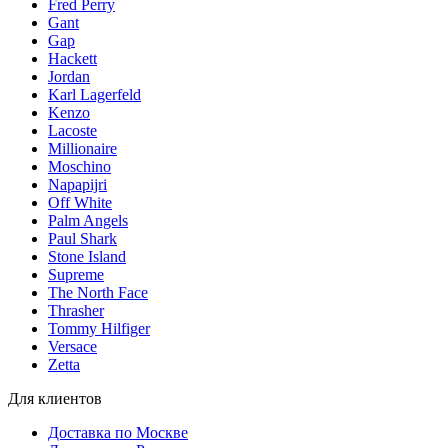
Fred Perry
Gant
Gap
Hackett
Jordan
Karl Lagerfeld
Kenzo
Lacoste
Millionaire
Moschino
Napapijri
Off White
Palm Angels
Paul Shark
Stone Island
Supreme
The North Face
Thrasher
Tommy Hilfiger
Versace
Zetta
Для клиентов
Доставка по Москве