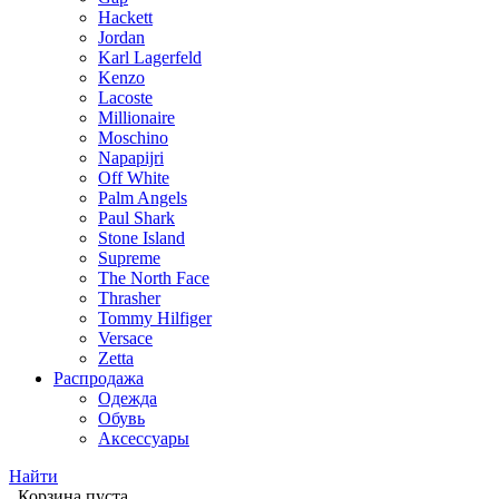
Hackett
Jordan
Karl Lagerfeld
Kenzo
Lacoste
Millionaire
Moschino
Napapijri
Off White
Palm Angels
Paul Shark
Stone Island
Supreme
The North Face
Thrasher
Tommy Hilfiger
Versace
Zetta
Распродажа
Одежда
Обувь
Аксессуары
Найти
Корзина пуста