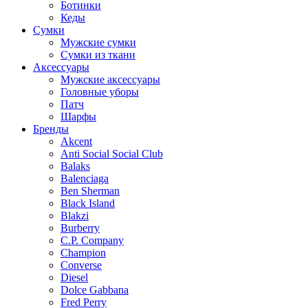
Ботинки
Кеды
Сумки
Мужские сумки
Сумки из ткани
Аксессуары
Мужские аксессуары
Головные уборы
Патч
Шарфы
Бренды
Akcent
Anti Social Social Club
Balaks
Balenciaga
Ben Sherman
Black Island
Blakzi
Burberry
C.P. Company
Champion
Converse
Diesel
Dolce Gabbana
Fred Perry