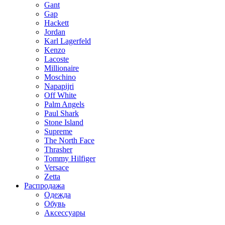
Gant
Gap
Hackett
Jordan
Karl Lagerfeld
Kenzo
Lacoste
Millionaire
Moschino
Napapijri
Off White
Palm Angels
Paul Shark
Stone Island
Supreme
The North Face
Thrasher
Tommy Hilfiger
Versace
Zetta
Распродажа
Одежда
Обувь
Аксессуары