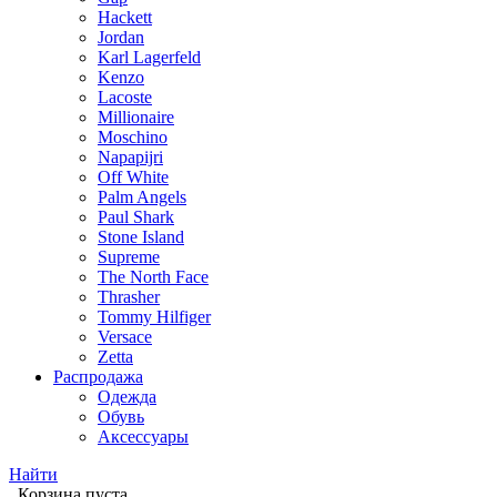
Hackett
Jordan
Karl Lagerfeld
Kenzo
Lacoste
Millionaire
Moschino
Napapijri
Off White
Palm Angels
Paul Shark
Stone Island
Supreme
The North Face
Thrasher
Tommy Hilfiger
Versace
Zetta
Распродажа
Одежда
Обувь
Аксессуары
Найти
Корзина пуста