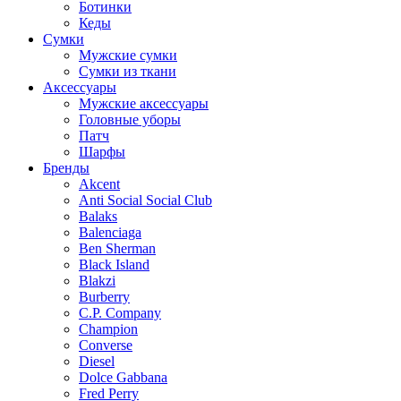
Ботинки
Кеды
Сумки
Мужские сумки
Сумки из ткани
Аксессуары
Мужские аксессуары
Головные уборы
Патч
Шарфы
Бренды
Akcent
Anti Social Social Club
Balaks
Balenciaga
Ben Sherman
Black Island
Blakzi
Burberry
C.P. Company
Champion
Converse
Diesel
Dolce Gabbana
Fred Perry