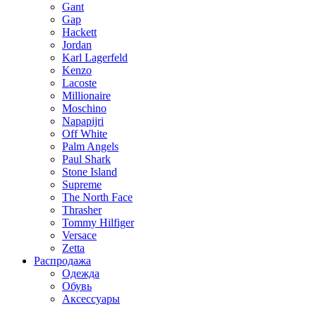
Gant
Gap
Hackett
Jordan
Karl Lagerfeld
Kenzo
Lacoste
Millionaire
Moschino
Napapijri
Off White
Palm Angels
Paul Shark
Stone Island
Supreme
The North Face
Thrasher
Tommy Hilfiger
Versace
Zetta
Распродажа
Одежда
Обувь
Аксессуары