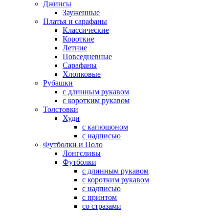
Джинсы
Зауженные
Платья и сарафаны
Классические
Короткие
Летние
Повседневные
Сарафаны
Хлопковые
Рубашки
с длинным рукавом
с коротким рукавом
Толстовки
Худи
с капюшоном
с надписью
Футболки и Поло
Лонгсливы
Футболки
с длинным рукавом
с коротким рукавом
с надписью
с принтом
со стразами