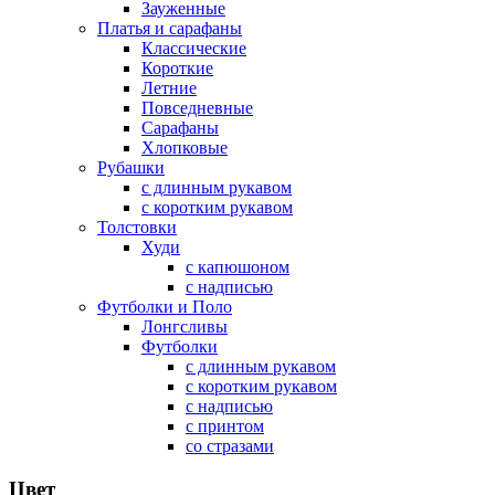
Зауженные
Платья и сарафаны
Классические
Короткие
Летние
Повседневные
Сарафаны
Хлопковые
Рубашки
с длинным рукавом
с коротким рукавом
Толстовки
Худи
с капюшоном
с надписью
Футболки и Поло
Лонгсливы
Футболки
с длинным рукавом
с коротким рукавом
с надписью
с принтом
со стразами
Цвет