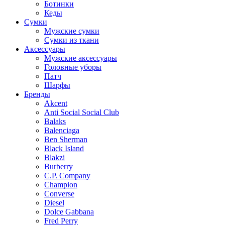
Ботинки
Кеды
Сумки
Мужские сумки
Сумки из ткани
Аксессуары
Мужские аксессуары
Головные уборы
Патч
Шарфы
Бренды
Akcent
Anti Social Social Club
Balaks
Balenciaga
Ben Sherman
Black Island
Blakzi
Burberry
C.P. Company
Champion
Converse
Diesel
Dolce Gabbana
Fred Perry