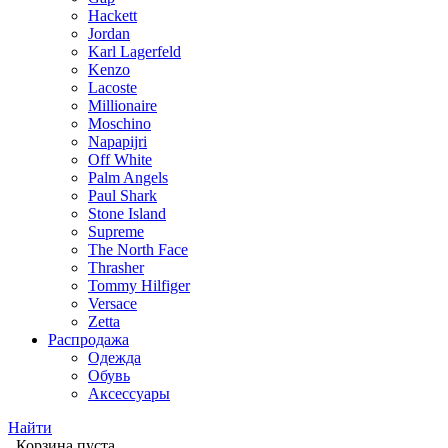
Hackett
Jordan
Karl Lagerfeld
Kenzo
Lacoste
Millionaire
Moschino
Napapijri
Off White
Palm Angels
Paul Shark
Stone Island
Supreme
The North Face
Thrasher
Tommy Hilfiger
Versace
Zetta
Распродажа
Одежда
Обувь
Аксессуары
Найти
Корзина пуста