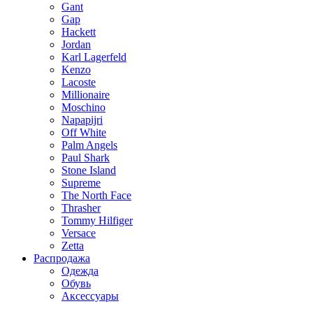
Gant
Gap
Hackett
Jordan
Karl Lagerfeld
Kenzo
Lacoste
Millionaire
Moschino
Napapijri
Off White
Palm Angels
Paul Shark
Stone Island
Supreme
The North Face
Thrasher
Tommy Hilfiger
Versace
Zetta
Распродажа
Одежда
Обувь
Аксессуары