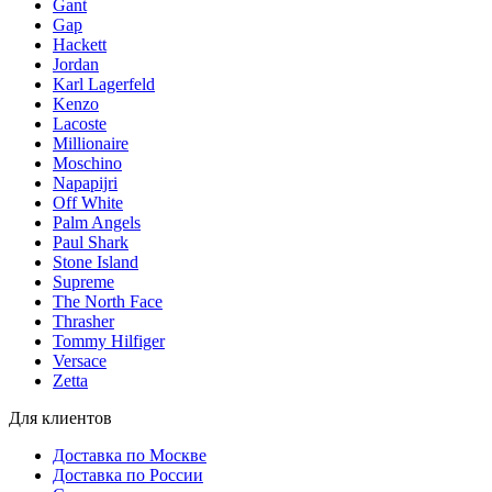
Gant
Gap
Hackett
Jordan
Karl Lagerfeld
Kenzo
Lacoste
Millionaire
Moschino
Napapijri
Off White
Palm Angels
Paul Shark
Stone Island
Supreme
The North Face
Thrasher
Tommy Hilfiger
Versace
Zetta
Для клиентов
Доставка по Москве
Доставка по России