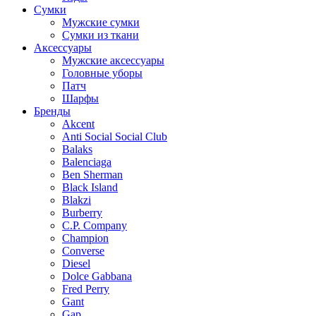
Сумки
Мужские сумки
Сумки из ткани
Аксессуары
Мужские аксессуары
Головные уборы
Патч
Шарфы
Бренды
Akcent
Anti Social Social Club
Balaks
Balenciaga
Ben Sherman
Black Island
Blakzi
Burberry
C.P. Company
Champion
Converse
Diesel
Dolce Gabbana
Fred Perry
Gant
Gap