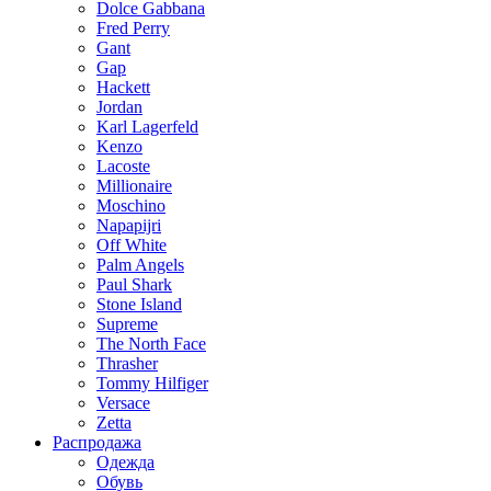
Dolce Gabbana
Fred Perry
Gant
Gap
Hackett
Jordan
Karl Lagerfeld
Kenzo
Lacoste
Millionaire
Moschino
Napapijri
Off White
Palm Angels
Paul Shark
Stone Island
Supreme
The North Face
Thrasher
Tommy Hilfiger
Versace
Zetta
Распродажа
Одежда
Обувь