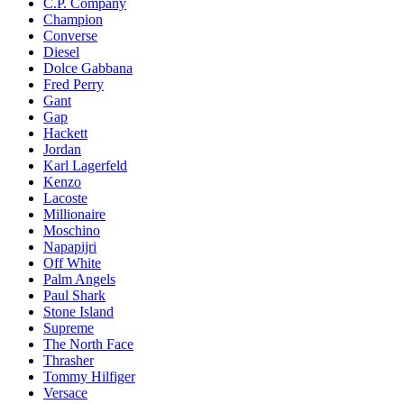
C.P. Company
Champion
Converse
Diesel
Dolce Gabbana
Fred Perry
Gant
Gap
Hackett
Jordan
Karl Lagerfeld
Kenzo
Lacoste
Millionaire
Moschino
Napapijri
Off White
Palm Angels
Paul Shark
Stone Island
Supreme
The North Face
Thrasher
Tommy Hilfiger
Versace