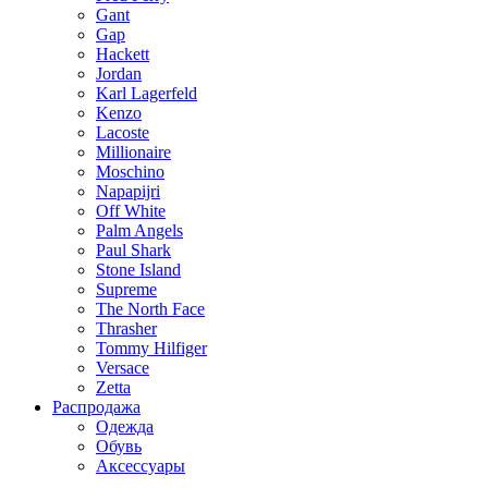
Gant
Gap
Hackett
Jordan
Karl Lagerfeld
Kenzo
Lacoste
Millionaire
Moschino
Napapijri
Off White
Palm Angels
Paul Shark
Stone Island
Supreme
The North Face
Thrasher
Tommy Hilfiger
Versace
Zetta
Распродажа
Одежда
Обувь
Аксессуары