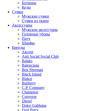
Ботинки
Кеды
Сумки
Мужские сумки
Сумки из ткани
Аксессуары
Мужские аксессуары
Головные уборы
Патч
Шарфы
Бренды
Akcent
Anti Social Social Club
Balaks
Balenciaga
Ben Sherman
Black Island
Blakzi
Burberry
C.P. Company
Champion
Converse
Diesel
Dolce Gabbana
Fred Perry