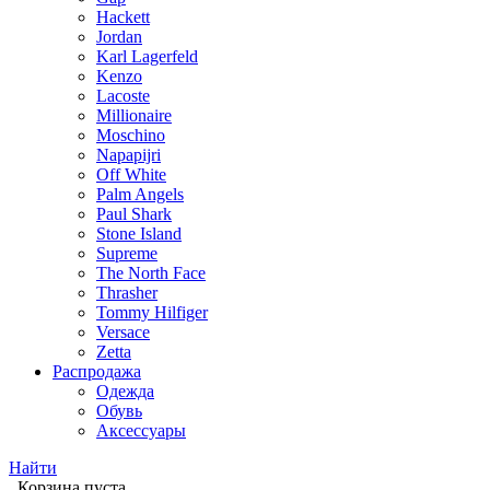
Hackett
Jordan
Karl Lagerfeld
Kenzo
Lacoste
Millionaire
Moschino
Napapijri
Off White
Palm Angels
Paul Shark
Stone Island
Supreme
The North Face
Thrasher
Tommy Hilfiger
Versace
Zetta
Распродажа
Одежда
Обувь
Аксессуары
Найти
Корзина пуста