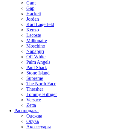
Gant
Gap
Hackett
Jordan
Karl Lagerfeld
Kenzo
Lacoste
Millionaire
Moschino
Napapijri
Off White
Palm Angels
Paul Shark
Stone Island
Supreme
The North Face
Thrasher
Tommy Hilfiger
Versace
Zetta
Распродажа
Одежда
Обувь
Аксессуары