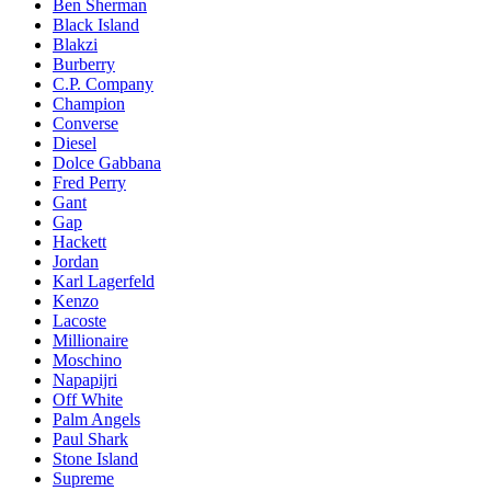
Ben Sherman
Black Island
Blakzi
Burberry
C.P. Company
Champion
Converse
Diesel
Dolce Gabbana
Fred Perry
Gant
Gap
Hackett
Jordan
Karl Lagerfeld
Kenzo
Lacoste
Millionaire
Moschino
Napapijri
Off White
Palm Angels
Paul Shark
Stone Island
Supreme