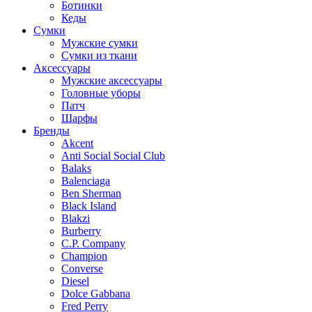
Ботинки
Кеды
Сумки
Мужские сумки
Сумки из ткани
Аксессуары
Мужские аксессуары
Головные уборы
Патч
Шарфы
Бренды
Akcent
Anti Social Social Club
Balaks
Balenciaga
Ben Sherman
Black Island
Blakzi
Burberry
C.P. Company
Champion
Converse
Diesel
Dolce Gabbana
Fred Perry