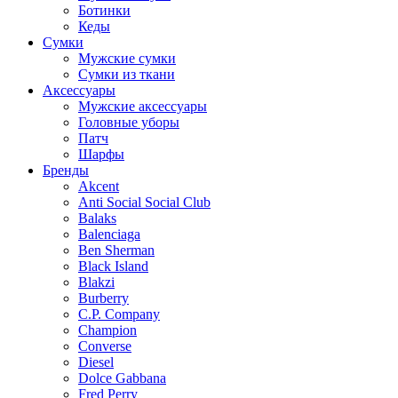
Ботинки
Кеды
Сумки
Мужские сумки
Сумки из ткани
Аксессуары
Мужские аксессуары
Головные уборы
Патч
Шарфы
Бренды
Akcent
Anti Social Social Club
Balaks
Balenciaga
Ben Sherman
Black Island
Blakzi
Burberry
C.P. Company
Champion
Converse
Diesel
Dolce Gabbana
Fred Perry