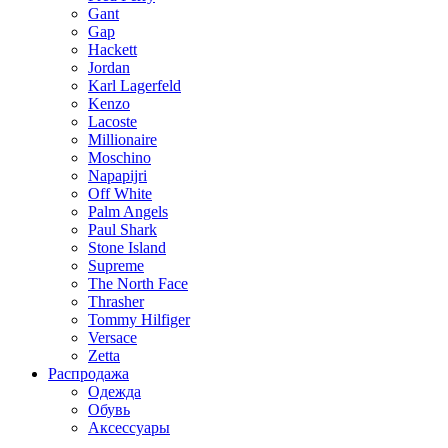
Gant
Gap
Hackett
Jordan
Karl Lagerfeld
Kenzo
Lacoste
Millionaire
Moschino
Napapijri
Off White
Palm Angels
Paul Shark
Stone Island
Supreme
The North Face
Thrasher
Tommy Hilfiger
Versace
Zetta
Распродажа
Одежда
Обувь
Аксессуары