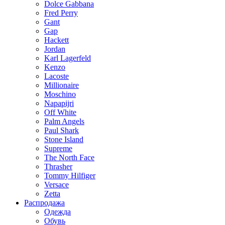
Dolce Gabbana
Fred Perry
Gant
Gap
Hackett
Jordan
Karl Lagerfeld
Kenzo
Lacoste
Millionaire
Moschino
Napapijri
Off White
Palm Angels
Paul Shark
Stone Island
Supreme
The North Face
Thrasher
Tommy Hilfiger
Versace
Zetta
Распродажа
Одежда
Обувь