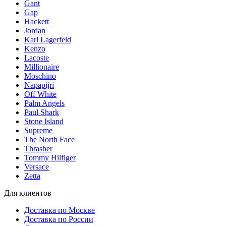
Gant
Gap
Hackett
Jordan
Karl Lagerfeld
Kenzo
Lacoste
Millionaire
Moschino
Napapijri
Off White
Palm Angels
Paul Shark
Stone Island
Supreme
The North Face
Thrasher
Tommy Hilfiger
Versace
Zetta
Для клиентов
Доставка по Москве
Доставка по России