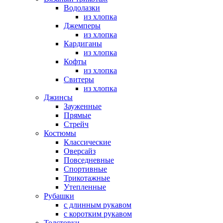
Водолазки
из хлопка
Джемперы
из хлопка
Кардиганы
из хлопка
Кофты
из хлопка
Свитеры
из хлопка
Джинсы
Зауженные
Прямые
Стрейч
Костюмы
Классические
Оверсайз
Повседневные
Спортивные
Трикотажные
Утепленные
Рубашки
с длинным рукавом
с коротким рукавом
Толстовки