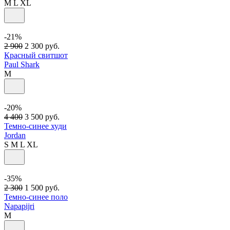
M
L
XL
-21%
2 900
2 300
руб.
Красный свитшот
Paul Shark
M
-20%
4 400
3 500
руб.
Темно-синее худи
Jordan
S
M
L
XL
-35%
2 300
1 500
руб.
Темно-синее поло
Napapijri
M