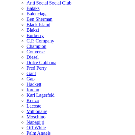
Anti Social Social Club
Balaks
Balenciaga
Ben Sherman
Black Island
Blakzi
Burberry
C.P. Company
Champion
Converse
Diesel
Dolce Gabbana
Fred Perry
Gant
Gap
Hackett
Jordan
Karl Lagerfeld
Kenzo
Lacoste
Millionaire
Moschino
Napapijri
Off White
Palm Angels