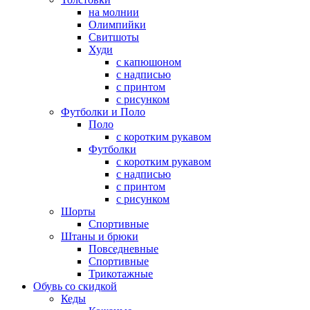
на молнии
Олимпийки
Свитшоты
Худи
с капюшоном
с надписью
с принтом
с рисунком
Футболки и Поло
Поло
с коротким рукавом
Футболки
с коротким рукавом
с надписью
с принтом
с рисунком
Шорты
Спортивные
Штаны и брюки
Повседневные
Спортивные
Трикотажные
Обувь со скидкой
Кеды