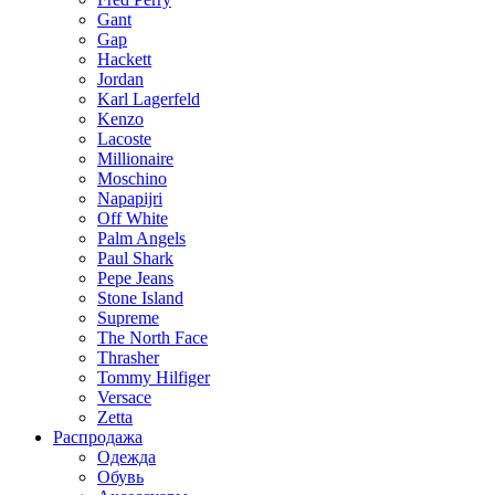
Gant
Gap
Hackett
Jordan
Karl Lagerfeld
Kenzo
Lacoste
Millionaire
Moschino
Napapijri
Off White
Palm Angels
Paul Shark
Pepe Jeans
Stone Island
Supreme
The North Face
Thrasher
Tommy Hilfiger
Versace
Zetta
Распродажа
Одежда
Обувь