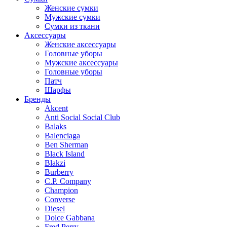
Женские сумки
Мужские сумки
Сумки из ткани
Аксессуары
Женские аксессуары
Головные уборы
Мужские аксессуары
Головные уборы
Патч
Шарфы
Бренды
Akcent
Anti Social Social Club
Balaks
Balenciaga
Ben Sherman
Black Island
Blakzi
Burberry
C.P. Company
Champion
Converse
Diesel
Dolce Gabbana
Fred Perry