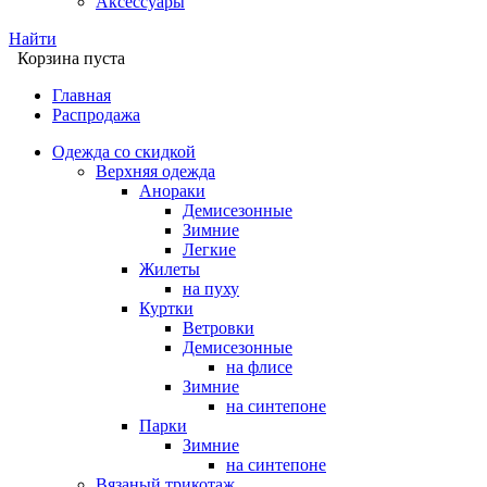
Аксессуары
Найти
Корзина пуста
Главная
Распродажа
Одежда со скидкой
Верхняя одежда
Анораки
Демисезонные
Зимние
Легкие
Жилеты
на пуху
Куртки
Ветровки
Демисезонные
на флисе
Зимние
на синтепоне
Парки
Зимние
на синтепоне
Вязаный трикотаж