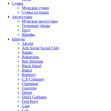
Сумки
Мужские сумки
Сумки из ткани
Аксессуары
Мужские аксессуары
Головные уборы
Патч
Шарфы
Бренды
Akcent
Anti Social Social Club
Balaks
Balenciaga
Ben Sherman
Black Island
Blakzi
Burberry
C.P. Company
Champion
Converse
Diesel
Dolce Gabbana
Fred Perry
Gant
Gap