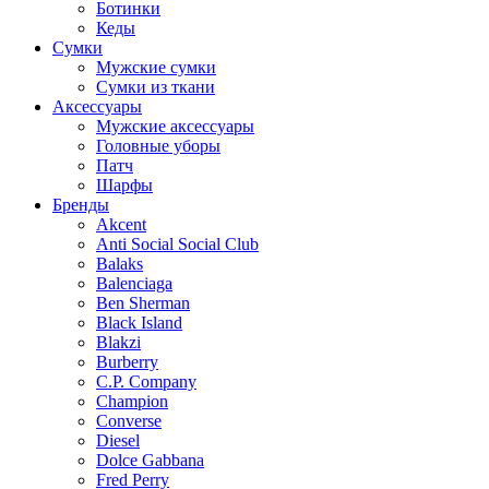
Ботинки
Кеды
Сумки
Мужские сумки
Сумки из ткани
Аксессуары
Мужские аксессуары
Головные уборы
Патч
Шарфы
Бренды
Akcent
Anti Social Social Club
Balaks
Balenciaga
Ben Sherman
Black Island
Blakzi
Burberry
C.P. Company
Champion
Converse
Diesel
Dolce Gabbana
Fred Perry