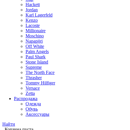
Hackett
Jordan
Karl Lagerfeld
Kenzo
Lacoste
Millionaire
Moschino
Napapijri
Off White
Palm Angels
Paul Shark
Stone Island
Supreme
The North Face
Thrasher
Tommy Hilfiger
Versace
Zetta
Распродажа
Одежда
Обувь
Аксессуары
Найти
Корзина пуста