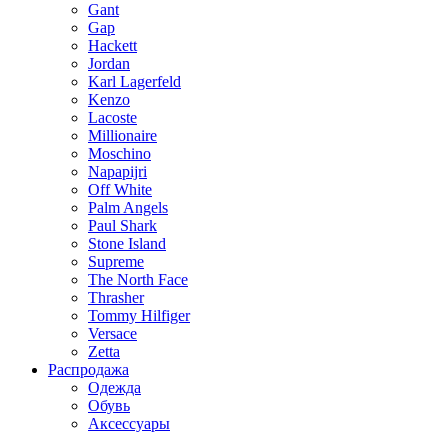
Gant
Gap
Hackett
Jordan
Karl Lagerfeld
Kenzo
Lacoste
Millionaire
Moschino
Napapijri
Off White
Palm Angels
Paul Shark
Stone Island
Supreme
The North Face
Thrasher
Tommy Hilfiger
Versace
Zetta
Распродажа
Одежда
Обувь
Аксессуары