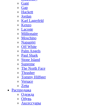
Gant
Gap
Hackett
Jordan
Karl Lagerfeld
Kenzo
Lacoste
Millionaire
Moschino
Napapijri
Off White
Palm Angels
Paul Shark
Stone Island
Supreme
The North Face
Thrasher
Tommy Hilfiger
Versace
Zetta
Распродажа
Одежда
Обувь
Аксессуары