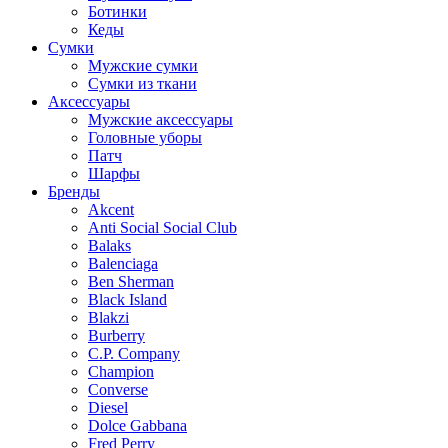
Ботинки
Кеды
Сумки
Мужские сумки
Сумки из ткани
Аксессуары
Мужские аксессуары
Головные уборы
Патч
Шарфы
Бренды
Akcent
Anti Social Social Club
Balaks
Balenciaga
Ben Sherman
Black Island
Blakzi
Burberry
C.P. Company
Champion
Converse
Diesel
Dolce Gabbana
Fred Perry