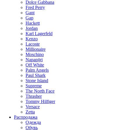
Dolce Gabbana
Fred Perry
Gant
Gap
Hackett
Jordan
Karl Lagerfeld
Kenzo
Lacoste
Millionaire
Moschino
Napapijri
Off White
Palm Angels
Paul Shark
Stone Island
Supreme
The North Face
Thrasher
Tommy Hilfiger
Versace
Zetta
Распродажа
Одежда
Обувь