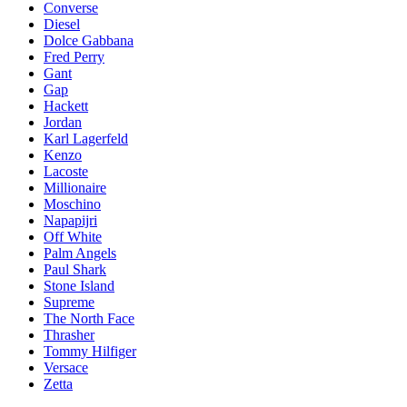
Converse
Diesel
Dolce Gabbana
Fred Perry
Gant
Gap
Hackett
Jordan
Karl Lagerfeld
Kenzo
Lacoste
Millionaire
Moschino
Napapijri
Off White
Palm Angels
Paul Shark
Stone Island
Supreme
The North Face
Thrasher
Tommy Hilfiger
Versace
Zetta