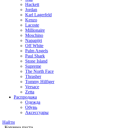
Hackett
Jordan
Karl Lagerfeld
Kenzo
Lacoste
Millionaire
Moschino
Napapijri
Off White
Palm Angels
Paul Shark
Stone Island
Supreme
The North Face
Thrasher
Tommy Hilfiger
Versace
Zetta
Распродажа
Одежда
Обувь
Аксессуары
Найти
Корзина пуста