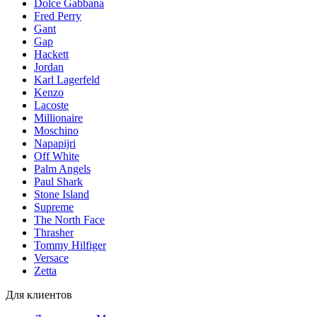
Dolce Gabbana
Fred Perry
Gant
Gap
Hackett
Jordan
Karl Lagerfeld
Kenzo
Lacoste
Millionaire
Moschino
Napapijri
Off White
Palm Angels
Paul Shark
Stone Island
Supreme
The North Face
Thrasher
Tommy Hilfiger
Versace
Zetta
Для клиентов