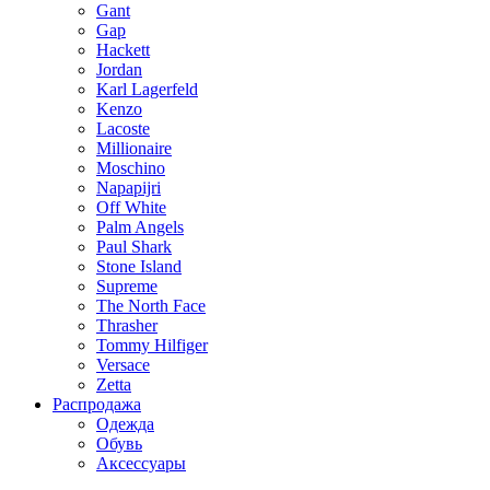
Gant
Gap
Hackett
Jordan
Karl Lagerfeld
Kenzo
Lacoste
Millionaire
Moschino
Napapijri
Off White
Palm Angels
Paul Shark
Stone Island
Supreme
The North Face
Thrasher
Tommy Hilfiger
Versace
Zetta
Распродажа
Одежда
Обувь
Аксессуары