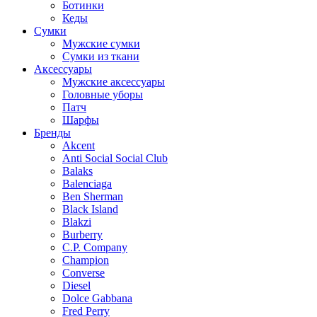
Ботинки
Кеды
Сумки
Мужские сумки
Сумки из ткани
Аксессуары
Мужские аксессуары
Головные уборы
Патч
Шарфы
Бренды
Akcent
Anti Social Social Club
Balaks
Balenciaga
Ben Sherman
Black Island
Blakzi
Burberry
C.P. Company
Champion
Converse
Diesel
Dolce Gabbana
Fred Perry