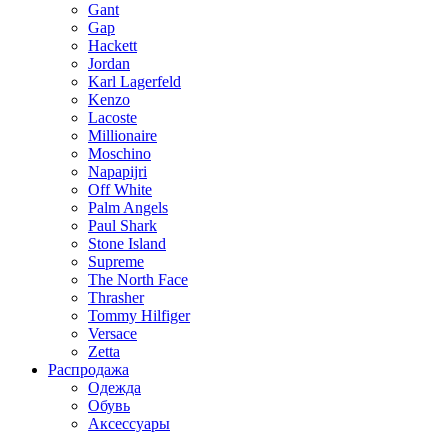
Gant
Gap
Hackett
Jordan
Karl Lagerfeld
Kenzo
Lacoste
Millionaire
Moschino
Napapijri
Off White
Palm Angels
Paul Shark
Stone Island
Supreme
The North Face
Thrasher
Tommy Hilfiger
Versace
Zetta
Распродажа
Одежда
Обувь
Аксессуары