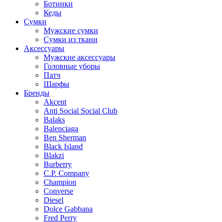
Ботинки
Кеды
Сумки
Мужские сумки
Сумки из ткани
Аксессуары
Мужские аксессуары
Головные уборы
Патч
Шарфы
Бренды
Akcent
Anti Social Social Club
Balaks
Balenciaga
Ben Sherman
Black Island
Blakzi
Burberry
C.P. Company
Champion
Converse
Diesel
Dolce Gabbana
Fred Perry