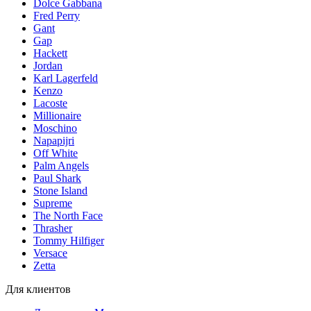
Dolce Gabbana
Fred Perry
Gant
Gap
Hackett
Jordan
Karl Lagerfeld
Kenzo
Lacoste
Millionaire
Moschino
Napapijri
Off White
Palm Angels
Paul Shark
Stone Island
Supreme
The North Face
Thrasher
Tommy Hilfiger
Versace
Zetta
Для клиентов