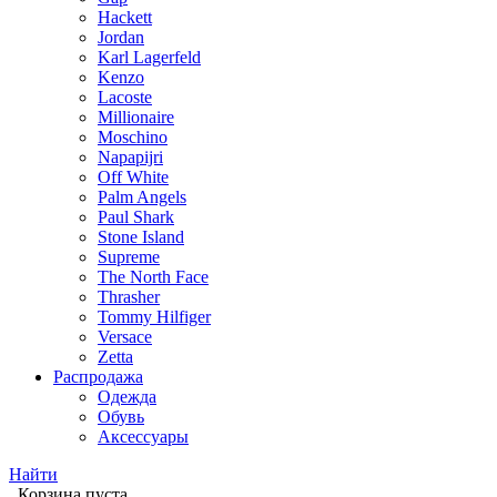
Hackett
Jordan
Karl Lagerfeld
Kenzo
Lacoste
Millionaire
Moschino
Napapijri
Off White
Palm Angels
Paul Shark
Stone Island
Supreme
The North Face
Thrasher
Tommy Hilfiger
Versace
Zetta
Распродажа
Одежда
Обувь
Аксессуары
Найти
Корзина пуста