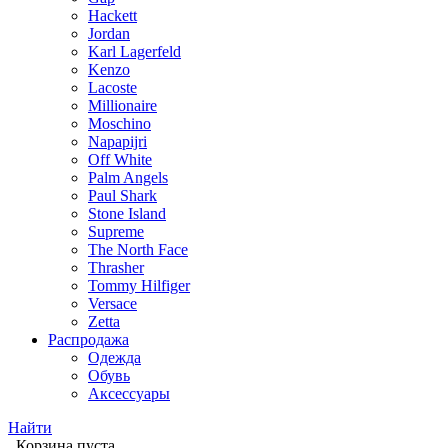
Hackett
Jordan
Karl Lagerfeld
Kenzo
Lacoste
Millionaire
Moschino
Napapijri
Off White
Palm Angels
Paul Shark
Stone Island
Supreme
The North Face
Thrasher
Tommy Hilfiger
Versace
Zetta
Распродажа
Одежда
Обувь
Аксессуары
Найти
Корзина пуста