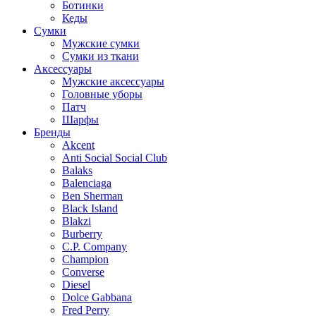
Ботинки
Кеды
Сумки
Мужские сумки
Сумки из ткани
Аксессуары
Мужские аксессуары
Головные уборы
Патч
Шарфы
Бренды
Akcent
Anti Social Social Club
Balaks
Balenciaga
Ben Sherman
Black Island
Blakzi
Burberry
C.P. Company
Champion
Converse
Diesel
Dolce Gabbana
Fred Perry