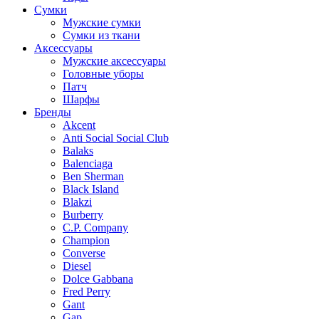
Сумки
Мужские сумки
Сумки из ткани
Аксессуары
Мужские аксессуары
Головные уборы
Патч
Шарфы
Бренды
Akcent
Anti Social Social Club
Balaks
Balenciaga
Ben Sherman
Black Island
Blakzi
Burberry
C.P. Company
Champion
Converse
Diesel
Dolce Gabbana
Fred Perry
Gant
Gap