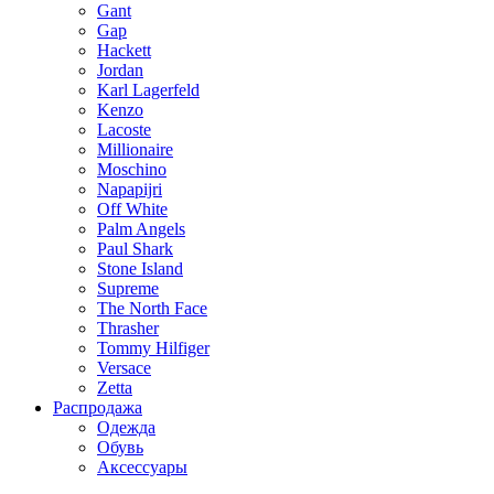
Gant
Gap
Hackett
Jordan
Karl Lagerfeld
Kenzo
Lacoste
Millionaire
Moschino
Napapijri
Off White
Palm Angels
Paul Shark
Stone Island
Supreme
The North Face
Thrasher
Tommy Hilfiger
Versace
Zetta
Распродажа
Одежда
Обувь
Аксессуары