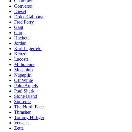
Champion
Converse
Diesel
Dolce Gabbana
Fred Perry
Gant
Gap
Hackett
Jordan
Karl Lagerfeld
Kenzo
Lacoste
Millionaire
Moschino
Napapijri
Off White
Palm Angels
Paul Shark
Stone Island
Supreme
The North Face
Thrasher
Tommy Hilfiger
Versace
Zetta