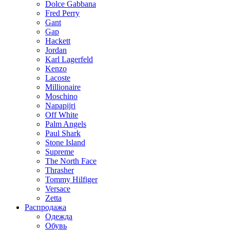
Dolce Gabbana
Fred Perry
Gant
Gap
Hackett
Jordan
Karl Lagerfeld
Kenzo
Lacoste
Millionaire
Moschino
Napapijri
Off White
Palm Angels
Paul Shark
Stone Island
Supreme
The North Face
Thrasher
Tommy Hilfiger
Versace
Zetta
Распродажа
Одежда
Обувь