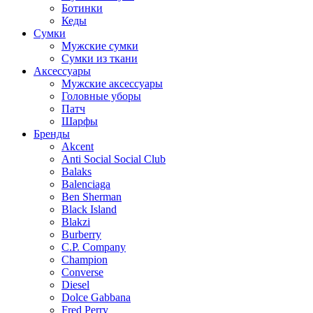
Ботинки
Кеды
Сумки
Мужские сумки
Сумки из ткани
Аксессуары
Мужские аксессуары
Головные уборы
Патч
Шарфы
Бренды
Akcent
Anti Social Social Club
Balaks
Balenciaga
Ben Sherman
Black Island
Blakzi
Burberry
C.P. Company
Champion
Converse
Diesel
Dolce Gabbana
Fred Perry