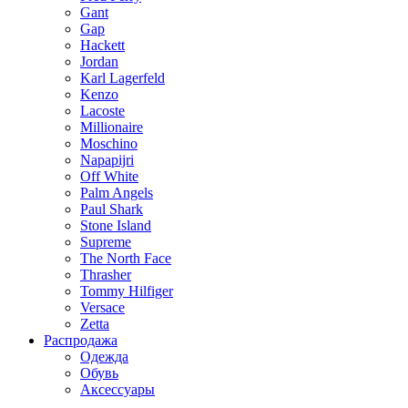
Gant
Gap
Hackett
Jordan
Karl Lagerfeld
Kenzo
Lacoste
Millionaire
Moschino
Napapijri
Off White
Palm Angels
Paul Shark
Stone Island
Supreme
The North Face
Thrasher
Tommy Hilfiger
Versace
Zetta
Распродажа
Одежда
Обувь
Аксессуары