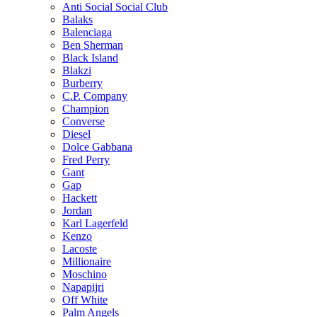
Anti Social Social Club
Balaks
Balenciaga
Ben Sherman
Black Island
Blakzi
Burberry
C.P. Company
Champion
Converse
Diesel
Dolce Gabbana
Fred Perry
Gant
Gap
Hackett
Jordan
Karl Lagerfeld
Kenzo
Lacoste
Millionaire
Moschino
Napapijri
Off White
Palm Angels