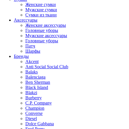
Женские сумки
Мужские сумки
Сумки из ткани
Аксессуары
Женские аксессуары
Головные уборы
Мужские аксессуары
Головные уборы
Патч
Шарфы
Бренды
Akcent
Anti Social Social Club
Balaks
Balenciaga
Ben Sherman
Black Island
Blakzi
Burberry
C.P. Company
Champion
Converse
Diesel
Dolce Gabbana
Fred Perry