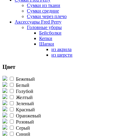
Сумки из ткани
Сумки средние
Сумки через плечо
Аксессуары Fred Perry
Головные уборы
Бейсболки
Кепки
Шапки
из акрила
из шерсти
Цвет
Бежевый
Белый
Голубой
Желтый
Зеленый
Красный
Оранжевый
Розовый
Серый
Синий