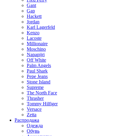
Gant
Gap
Hackett
Jordan
Karl Lagerfeld
Kenzo
Lacoste
Millionaire
Moschino
Napapijri
Off White
Palm Angels
Paul Shark
Pepe Jeans
Stone Island
Supreme
The North Face
Thrasher
Tommy Hilfiger
Versace
Zetta
Распродажа
Одежда
Обувь