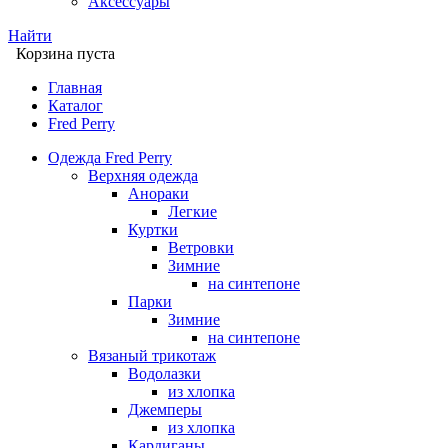
Аксессуары
Найти
Корзина пуста
Главная
Каталог
Fred Perry
Одежда Fred Perry
Верхняя одежда
Анораки
Легкие
Куртки
Ветровки
Зимние
на синтепоне
Парки
Зимние
на синтепоне
Вязаный трикотаж
Водолазки
из хлопка
Джемперы
из хлопка
Кардиганы