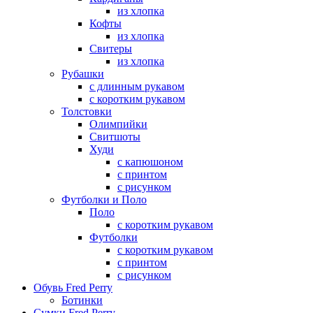
из хлопка
Кофты
из хлопка
Свитеры
из хлопка
Рубашки
с длинным рукавом
с коротким рукавом
Толстовки
Олимпийки
Свитшоты
Худи
с капюшоном
с принтом
с рисунком
Футболки и Поло
Поло
с коротким рукавом
Футболки
с коротким рукавом
с принтом
с рисунком
Обувь Fred Perry
Ботинки
Сумки Fred Perry