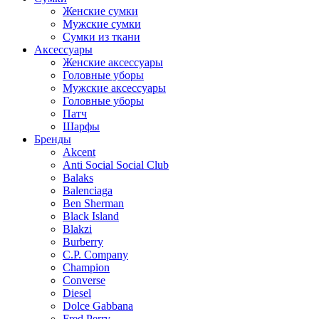
Женские сумки
Мужские сумки
Сумки из ткани
Аксессуары
Женские аксессуары
Головные уборы
Мужские аксессуары
Головные уборы
Патч
Шарфы
Бренды
Akcent
Anti Social Social Club
Balaks
Balenciaga
Ben Sherman
Black Island
Blakzi
Burberry
C.P. Company
Champion
Converse
Diesel
Dolce Gabbana
Fred Perry