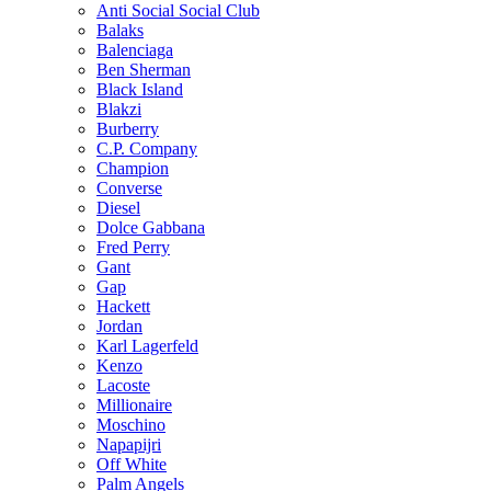
Anti Social Social Club
Balaks
Balenciaga
Ben Sherman
Black Island
Blakzi
Burberry
C.P. Company
Champion
Converse
Diesel
Dolce Gabbana
Fred Perry
Gant
Gap
Hackett
Jordan
Karl Lagerfeld
Kenzo
Lacoste
Millionaire
Moschino
Napapijri
Off White
Palm Angels