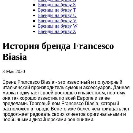
Бренды на букву S
Бренды на букву T
Бренды на букву U
Бренды на букву V
Бренды на букву W
Бренды на букву Z
История бренда Francesco
Biasia
3 Мая 2020
Бренд Francesco Biasia - это известный и популярный
итальянский производитель сумок и аксессуаров. Данная
марка подкупает своей роскошью и качеством, поэтому
она так хорошо известна по всей Европе и за ее
пределами. Торговый дом Francesco Biasia, который
расположен в городе Венето уже более чем тридцать лет
продолжает радовать своих клиентов оригинальными и
необычными дизайнерскими решениями.