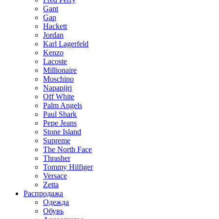
Gant
Gap
Hackett
Jordan
Karl Lagerfeld
Kenzo
Lacoste
Millionaire
Moschino
Napapijri
Off White
Palm Angels
Paul Shark
Pepe Jeans
Stone Island
Supreme
The North Face
Thrasher
Tommy Hilfiger
Versace
Zetta
Распродажа
Одежда
Обувь