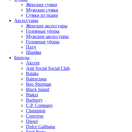
Женские сумки
Мужские сумки
Сумки из ткани
Аксессуары
Женские аксессуары
Головные уборы
Мужские аксессуары
Головные уборы
Патч
Шарфы
Бренды
Akcent
Anti Social Social Club
Balaks
Balenciaga
Ben Sherman
Black Island
Blakzi
Burberry
C.P. Company
Champion
Converse
Diesel
Dolce Gabbana
Fred Perry