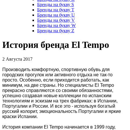
Бренды на букву S
Бренды на букву T
Бренды на букву U
Бренды на букву V
Бренды на букву W
Бренды на букву Z
История бренда El Tempo
2 Августа 2017
Производить комфортную, спортивную обувь для
городских прогулок или активного отдыха не так-то
просто. Особенно, если приходится работать, как
минимум, на две страны. Но специалисты El Tempo
прекрасно справляются со своими обязанностями,
успешно создавая новые коллекции по испанским
технологиям и эскизам на трех фабриках: в Испании,
Португалии и России. И все это - используя богатый
русский колорит, эмоциональность Португалии и яркие
краски Испании.
История компании El Tempo начинается в 1999 году,