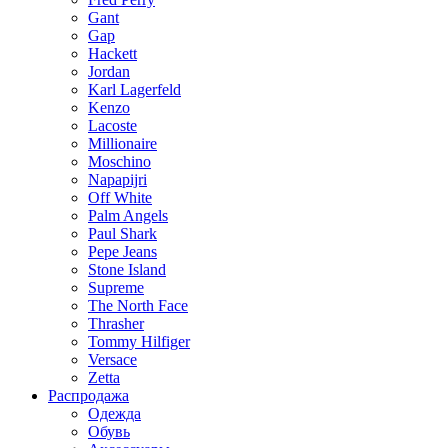
Gant
Gap
Hackett
Jordan
Karl Lagerfeld
Kenzo
Lacoste
Millionaire
Moschino
Napapijri
Off White
Palm Angels
Paul Shark
Pepe Jeans
Stone Island
Supreme
The North Face
Thrasher
Tommy Hilfiger
Versace
Zetta
Распродажа
Одежда
Обувь