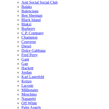
Anti Social Social Club
Balaks
Balenciaga
Ben Sherman
Black Island
Blakzi
Burberry
C.P. Company
Champion
Converse
Diesel
Dolce Gabbana
Fred Perry
Gant
Gap
Hackett
Jordan
Karl Lagerfeld
Kenzo
Lacoste
Millionaire
Moschino
Napapijri
Off White
Palm Angels