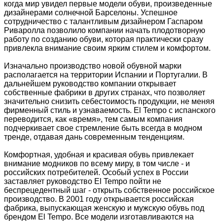
когда мир увидел первые модели обуви, произведенные
дизайнерами солнечной Барселоны. Успешное
сотрудничество с талантливым дизайнером Гаспаром
Риваролла позволило компании начать плодотворную
работу по созданию обуви, которая практически сразу
привлекла внимание своим ярким стилем и комфортом.
Изначально производство новой обувной марки
располагается на территории Испании и Португалии. В
дальнейшем руководство компании открывает
собственные фабрики в других странах, что позволяет
значительно снизить себестоимость продукции, не меняя
фирменный стиль и узнаваемость. El Tempo с испанского
переводится, как «время», тем самым компания
подчеркивает свое стремление быть всегда в модном
тренде, отдавая дань современным тенденциям.
Комфортная, удобная и красивая обувь привлекает
внимание модников по всему миру, в том числе - и
российских потребителей. Особый успех в России
заставляет руководство El Tempo пойти не
беспрецедентный шаг - открыть собственное российское
производство. В 2001 году открывается российская
фабрика, выпускающая женскую и мужскую обувь под
брендом El Tempo. Все модели изготавливаются на