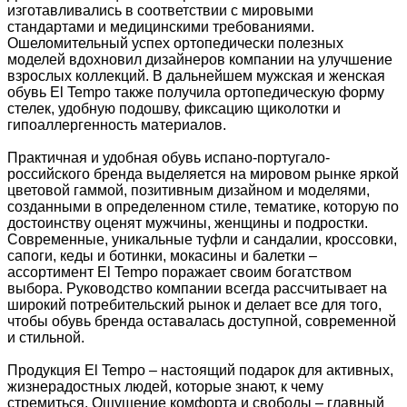
изготавливались в соответствии с мировыми
стандартами и медицинскими требованиями.
Ошеломительный успех ортопедически полезных
моделей вдохновил дизайнеров компании на улучшение
взрослых коллекций. В дальнейшем мужская и женская
обувь El Tempo также получила ортопедическую форму
стелек, удобную подошву, фиксацию щиколотки и
гипоаллергенность материалов.
Практичная и удобная обувь испано-португало-
российского бренда выделяется на мировом рынке яркой
цветовой гаммой, позитивным дизайном и моделями,
созданными в определенном стиле, тематике, которую по
достоинству оценят мужчины, женщины и подростки.
Современные, уникальные туфли и сандалии, кроссовки,
сапоги, кеды и ботинки, мокасины и балетки –
ассортимент El Tempo поражает своим богатством
выбора. Руководство компании всегда рассчитывает на
широкий потребительский рынок и делает все для того,
чтобы обувь бренда оставалась доступной, современной
и стильной.
Продукция El Tempo – настоящий подарок для активных,
жизнерадостных людей, которые знают, к чему
стремиться. Ощущение комфорта и свободы – главный