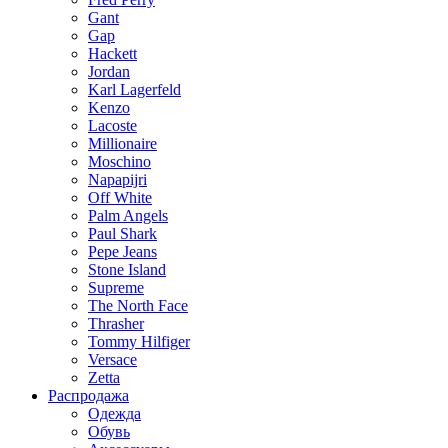
Gant
Gap
Hackett
Jordan
Karl Lagerfeld
Kenzo
Lacoste
Millionaire
Moschino
Napapijri
Off White
Palm Angels
Paul Shark
Pepe Jeans
Stone Island
Supreme
The North Face
Thrasher
Tommy Hilfiger
Versace
Zetta
Распродажа
Одежда
Обувь