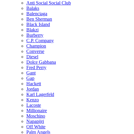
Anti Social Social Club
Balaks
Balenciaga
Ben Sherman
Black Island
Blakzi
Burberry
C.P. Company
Champion
Converse
Diesel
Dolce Gabbana
Fred Perry
Gant
Gap
Hackett
Jordan
Karl Lagerfeld
Kenzo
Lacoste
Millionaire
Moschino
Napapijri
Off White
Palm Angels