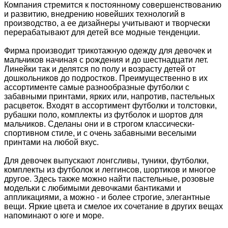
Компания стремится к постоянному совершенствованию
и развитию, внедрению новейших технологий в
производство, а ее дизайнеры учитывают и творчески
перерабатывают для детей все модные тенденции.
Фирма производит трикотажную одежду для девочек и
мальчиков начиная с рождения и до шестнадцати лет.
Линейки так и делятся по полу и возрасту детей от
дошкольников до подростков. Преимущественно в их
ассортименте самые разнообразные футболки с
забавными принтами, ярких или, напротив, пастельных
расцветок. Входят в ассортимент футболки и толстовки,
рубашки поло, комплекты из футболок и шортов для
мальчиков. Сделаны они и в строгом классически-
спортивном стиле, и с очень забавными веселыми
принтами на любой вкус.
Для девочек выпускают лонгсливы, туники, футболки,
комплекты из футболок и леггинсов, шортиков и многое
другое. Здесь также можно найти пастельные, розовые
модельки с любимыми девочками бантиками и
аппликациями, а можно - и более строгие, элегантные
вещи. Яркие цвета и смелое их сочетание в других вещах
напоминают о юге и море.