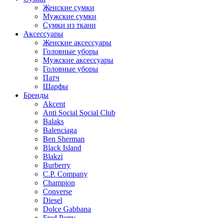
Женские сумки
Мужские сумки
Сумки из ткани
Аксессуары
Женские аксессуары
Головные уборы
Мужские аксессуары
Головные уборы
Патч
Шарфы
Бренды
Akcent
Anti Social Social Club
Balaks
Balenciaga
Ben Sherman
Black Island
Blakzi
Burberry
C.P. Company
Champion
Converse
Diesel
Dolce Gabbana
Fred Perry