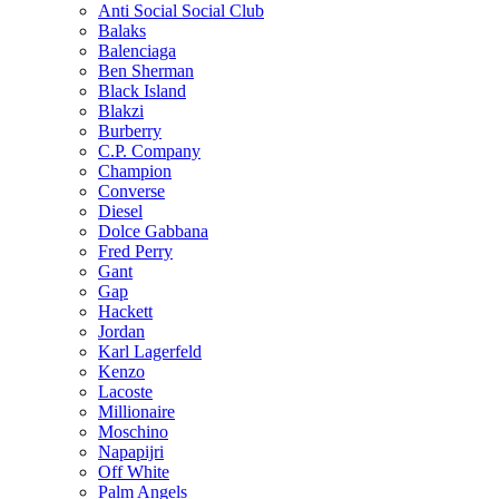
Anti Social Social Club
Balaks
Balenciaga
Ben Sherman
Black Island
Blakzi
Burberry
C.P. Company
Champion
Converse
Diesel
Dolce Gabbana
Fred Perry
Gant
Gap
Hackett
Jordan
Karl Lagerfeld
Kenzo
Lacoste
Millionaire
Moschino
Napapijri
Off White
Palm Angels