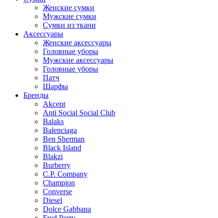
Женские сумки
Мужские сумки
Сумки из ткани
Аксессуары
Женские аксессуары
Головные уборы
Мужские аксессуары
Головные уборы
Патч
Шарфы
Бренды
Akcent
Anti Social Social Club
Balaks
Balenciaga
Ben Sherman
Black Island
Blakzi
Burberry
C.P. Company
Champion
Converse
Diesel
Dolce Gabbana
Fred Perry