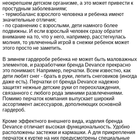
неокрепшем детском организме, а это может привести к
простудным заболеваниям;
- термобаланс взрослого человека и ребенка имеют
значительные отличия;
- по сравнению с взрослыми, дети намного более
подвижны. И если взрослый человек сразу обратит
внимание на то, что у него, например, расстегнулась
молния, то увлеченный игрой в снежки ребенок может
этого просто не заметить.
В зимнем гардеробе ребенка не может быть маловажных
элементов, и разработчики бренда Devance прекрасно
это понимают. Например, перчатки. Всем известно, как
дети любят снег - брать в руки, лепить снеговиков (иногда
даже есть). Перчатки от бренда Devance надежно
защитят нежные детские руки от переохлаждения,
связанного с любого рода зимними развлечениями.
Помимо перчаток компания выпускает широкий
ассортимент аксессуаров, дополняющих основной
гардероб.
Кроме эффектного внешнего вида, изделия бренда
Devance отличает высокая функциональность. Удобно
расположены застежки и кармашки. А для прикрепления
перчаток к куртке на них предусмотрены специальные