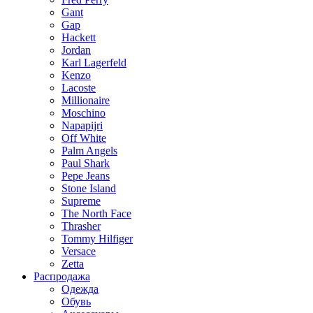
Gant
Gap
Hackett
Jordan
Karl Lagerfeld
Kenzo
Lacoste
Millionaire
Moschino
Napapijri
Off White
Palm Angels
Paul Shark
Pepe Jeans
Stone Island
Supreme
The North Face
Thrasher
Tommy Hilfiger
Versace
Zetta
Распродажа
Одежда
Обувь