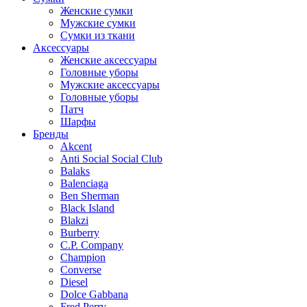
Женские сумки
Мужские сумки
Сумки из ткани
Аксессуары
Женские аксессуары
Головные уборы
Мужские аксессуары
Головные уборы
Патч
Шарфы
Бренды
Akcent
Anti Social Social Club
Balaks
Balenciaga
Ben Sherman
Black Island
Blakzi
Burberry
C.P. Company
Champion
Converse
Diesel
Dolce Gabbana
Fred Perry