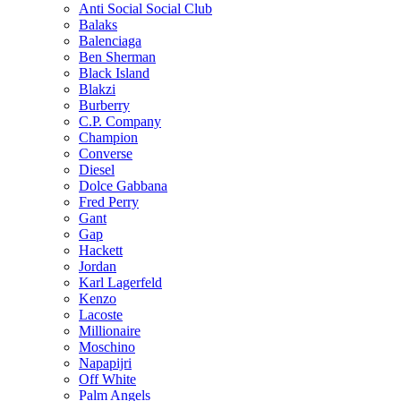
Anti Social Social Club
Balaks
Balenciaga
Ben Sherman
Black Island
Blakzi
Burberry
C.P. Company
Champion
Converse
Diesel
Dolce Gabbana
Fred Perry
Gant
Gap
Hackett
Jordan
Karl Lagerfeld
Kenzo
Lacoste
Millionaire
Moschino
Napapijri
Off White
Palm Angels