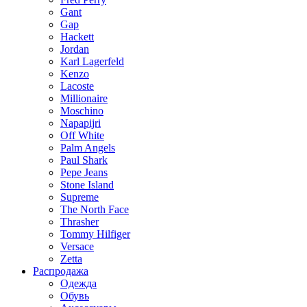
Gant
Gap
Hackett
Jordan
Karl Lagerfeld
Kenzo
Lacoste
Millionaire
Moschino
Napapijri
Off White
Palm Angels
Paul Shark
Pepe Jeans
Stone Island
Supreme
The North Face
Thrasher
Tommy Hilfiger
Versace
Zetta
Распродажа
Одежда
Обувь