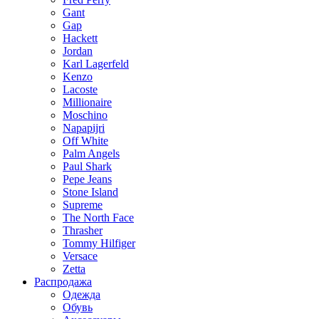
Gant
Gap
Hackett
Jordan
Karl Lagerfeld
Kenzo
Lacoste
Millionaire
Moschino
Napapijri
Off White
Palm Angels
Paul Shark
Pepe Jeans
Stone Island
Supreme
The North Face
Thrasher
Tommy Hilfiger
Versace
Zetta
Распродажа
Одежда
Обувь