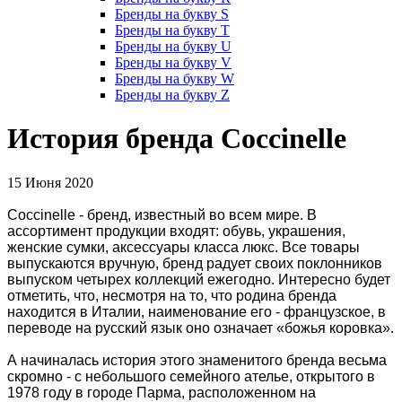
Бренды на букву S
Бренды на букву T
Бренды на букву U
Бренды на букву V
Бренды на букву W
Бренды на букву Z
История бренда Coccinelle
15 Июня 2020
Coccinelle - бренд, известный во всем мире. В
ассортимент продукции входят: обувь, украшения,
женские сумки, аксессуары класса люкс. Все товары
выпускаются вручную, бренд радует своих поклонников
выпуском четырех коллекций ежегодно. Интересно будет
отметить, что, несмотря на то, что родина бренда
находится в Италии, наименование его - французское, в
переводе на русский язык оно означает «божья коровка».
А начиналась история этого знаменитого бренда весьма
скромно - с небольшого семейного ателье, открытого в
1978 году в городе Парма, расположенном на