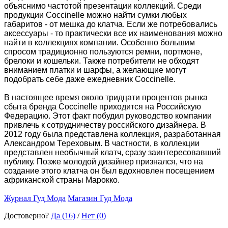
объяснимо частотой презентации коллекций. Среди
продукции Coccinelle можно найти сумки любых
габаритов - от мешка до клатча. Если же потребовались
аксессуары - то практически все их наименования можно
найти в коллекциях компании. Особенно большим
спросом традиционно пользуются ремни, портмоне,
брелоки и кошельки. Также потребители не обходят
вниманием платки и шарфы, а желающие могут
подобрать себе даже ежедневник Coccinelle.
В настоящее время около тридцати процентов рынка
сбыта бренда Coccinelle приходится на Российскую
Федерацию. Этот факт побудил руководство компании
привлечь к сотрудничеству российского дизайнера. В
2012 году была представлена коллекция, разработанная
Александром Тереховым. В частности, в коллекции
представлен необычный клатч, сразу заинтересовавший
публику. Позже молодой дизайнер признался, что на
создание этого клатча он был вдохновлен посещением
африканской страны Марокко.
Журнал Гуд Мода
Магазин Гуд Мода
Достоверно?
Да (16)
/
Нет (0)