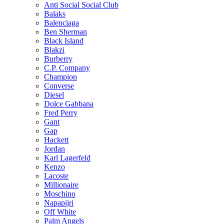
Anti Social Social Club
Balaks
Balenciaga
Ben Sherman
Black Island
Blakzi
Burberry
C.P. Company
Champion
Converse
Diesel
Dolce Gabbana
Fred Perry
Gant
Gap
Hackett
Jordan
Karl Lagerfeld
Kenzo
Lacoste
Millionaire
Moschino
Napapijri
Off White
Palm Angels