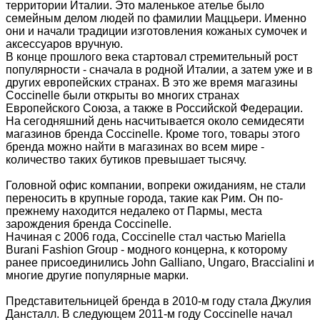
территории Италии. Это маленькое ателье было
семейным делом людей по фамилии Маццьери. Именно
они и начали традиции изготовления кожаных сумочек и
аксессуаров вручную.
В конце прошлого века стартовал стремительный рост
популярности - сначала в родной Италии, а затем уже и в
других европейских странах. В это же время магазины
Coccinelle были открыты во многих странах
Европейского Союза, а также в Российской Федерации.
На сегодняшний день насчитывается около семидесяти
магазинов бренда Coccinelle. Кроме того, товары этого
бренда можно найти в магазинах во всем мире -
количество таких бутиков превышает тысячу.
Головной офис компании, вопреки ожиданиям, не стали
переносить в крупные города, такие как Рим. Он по-
прежнему находится недалеко от Пармы, места
зарождения бренда Coccinelle.
Начиная с 2006 года, Coccinelle стал частью Mariella
Burani Fashion Group - модного концерна, к которому
ранее присоединились John Galliano, Ungaro, Braccialini и
многие другие популярные марки.
Представительницей бренда в 2010-м году стала Джулия
Дансталл. В следующем 2011-м году Coccinelle начал