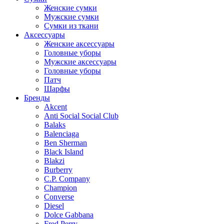
Женские сумки
Мужские сумки
Сумки из ткани
Аксессуары
Женские аксессуары
Головные уборы
Мужские аксессуары
Головные уборы
Патч
Шарфы
Бренды
Akcent
Anti Social Social Club
Balaks
Balenciaga
Ben Sherman
Black Island
Blakzi
Burberry
C.P. Company
Champion
Converse
Diesel
Dolce Gabbana
Fred Perry