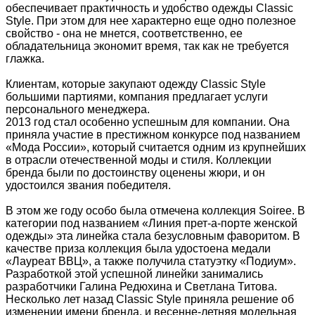
обеспечивает практичность и удобство одежды Classic
Style. При этом для нее характерно еще одно полезное
свойство - она не мнется, соответственно, ее
обладательница экономит время, так как не требуется
глажка.
Клиентам, которые закупают одежду Classic Style
большими партиями, компания предлагает услуги
персонального менеджера.
2013 год стал особенно успешным для компании. Она
приняла участие в престижном конкурсе под названием
«Мода России», который считается одним из крупнейших
в отрасли отечественной моды и стиля. Коллекции
бренда были по достоинству оценены жюри, и он
удостоился звания победителя.
В этом же году особо была отмечена коллекция Soiree. В
категории под названием «Линия прет-а-порте женской
одежды» эта линейка стала безусловным фаворитом. В
качестве приза коллекция была удостоена медали
«Лауреат ВВЦ», а также получила статуэтку «Подиум».
Разработкой этой успешной линейки занимались
разработчики Галина Редюхина и Светлана Титова.
Несколько лет назад Classic Style приняла решение об
изменении имени бренда, и весенне-летняя модельная