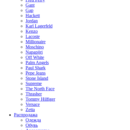
Gant
Gap
Hackett
Jordan
Karl Lagerfeld
Kenzo
Lacoste
Millionaire
Moschino
Napapijri
Off White
Palm Angels
Paul Shark
Pepe Jeans
Stone Island
Supreme
The North Face
Thrasher
Tommy Hilfiger
Versace
Zetta
Распродажа
Одежда
Обувь