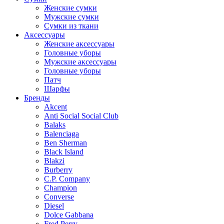
Женские сумки
Мужские сумки
Сумки из ткани
Аксессуары
Женские аксессуары
Головные уборы
Мужские аксессуары
Головные уборы
Патч
Шарфы
Бренды
Akcent
Anti Social Social Club
Balaks
Balenciaga
Ben Sherman
Black Island
Blakzi
Burberry
C.P. Company
Champion
Converse
Diesel
Dolce Gabbana
Fred Perry