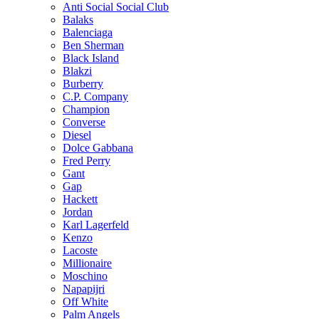
Anti Social Social Club
Balaks
Balenciaga
Ben Sherman
Black Island
Blakzi
Burberry
C.P. Company
Champion
Converse
Diesel
Dolce Gabbana
Fred Perry
Gant
Gap
Hackett
Jordan
Karl Lagerfeld
Kenzo
Lacoste
Millionaire
Moschino
Napapijri
Off White
Palm Angels