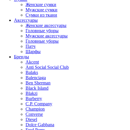
Женские сумки
Мужские сумки
Сумки из ткани
Аксессуары
Женские аксессуары
Головные уборы
Мужские аксессуары
Головные уборы
Патч
Шарфы
Бренды
Akcent
Anti Social Social Club
Balaks
Balenciaga
Ben Sherman
Black Island
Blakzi
Burberry
C.P. Company
Champion
Converse
Diesel
Dolce Gabbana
Fred Perry