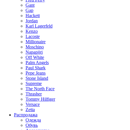
Gant
Gap
Hackett
Jordan
Karl Lagerfeld
Kenzo
Lacoste
Millionaire
Moschino
Napapijri
Off White
Palm Angels
Paul Shark
Pepe Jeans
Stone Island
Supreme
The North Face
Thrasher
Tommy Hilfiger
Versace
Zetta
Распродажа
Одежда
Обувь