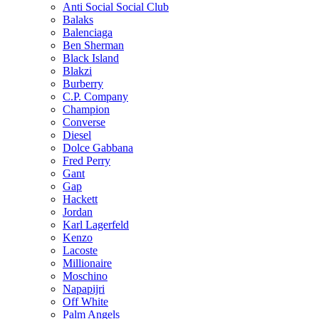
Anti Social Social Club
Balaks
Balenciaga
Ben Sherman
Black Island
Blakzi
Burberry
C.P. Company
Champion
Converse
Diesel
Dolce Gabbana
Fred Perry
Gant
Gap
Hackett
Jordan
Karl Lagerfeld
Kenzo
Lacoste
Millionaire
Moschino
Napapijri
Off White
Palm Angels