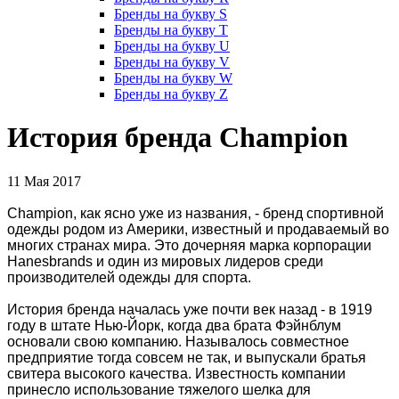
Бренды на букву S
Бренды на букву T
Бренды на букву U
Бренды на букву V
Бренды на букву W
Бренды на букву Z
История бренда Champion
11 Мая 2017
Champion, как ясно уже из названия, - бренд спортивной
одежды родом из Америки, известный и продаваемый во
многих странах мира. Это дочерняя марка корпорации
Hanesbrands и один из мировых лидеров среди
производителей одежды для спорта.
История бренда началась уже почти век назад - в 1919
году в штате Нью-Йорк, когда два брата Фэйнблум
основали свою компанию. Называлось совместное
предприятие тогда совсем не так, и выпускали братья
свитера высокого качества. Известность компании
принесло использование тяжелого шелка для