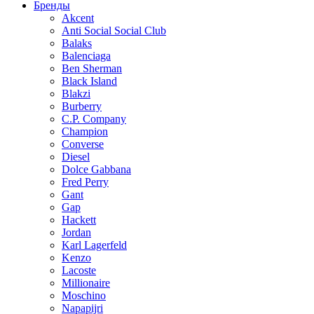
Бренды
Akcent
Anti Social Social Club
Balaks
Balenciaga
Ben Sherman
Black Island
Blakzi
Burberry
C.P. Company
Champion
Converse
Diesel
Dolce Gabbana
Fred Perry
Gant
Gap
Hackett
Jordan
Karl Lagerfeld
Kenzo
Lacoste
Millionaire
Moschino
Napapijri