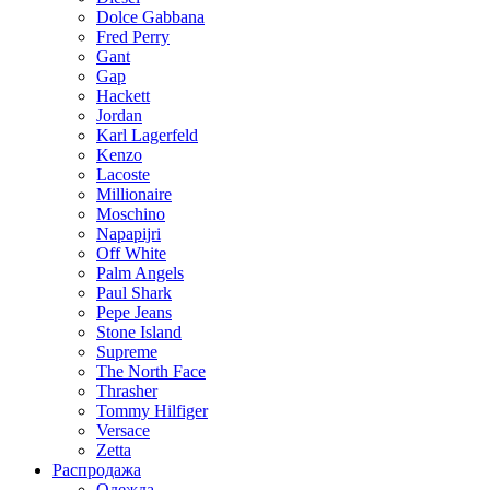
Dolce Gabbana
Fred Perry
Gant
Gap
Hackett
Jordan
Karl Lagerfeld
Kenzo
Lacoste
Millionaire
Moschino
Napapijri
Off White
Palm Angels
Paul Shark
Pepe Jeans
Stone Island
Supreme
The North Face
Thrasher
Tommy Hilfiger
Versace
Zetta
Распродажа
Одежда