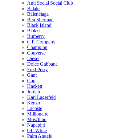
Anti Social Social Club
Balaks
Balenciaga
Ben Sherman
Black Island
Blakzi
Burberry
C.P. Company
Champion
Converse
Diesel
Dolce Gabbana
Fred Perry
Gant
Gap
Hackett
Jordan
Karl Lagerfeld
Kenzo
Lacoste
Millionaire
Moschino
Napapijri
Off White
Palm Angels