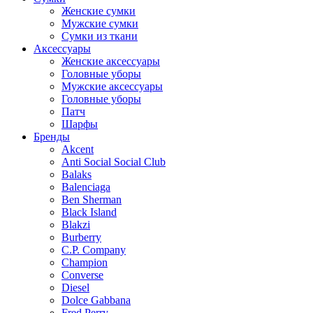
Женские сумки
Мужские сумки
Сумки из ткани
Аксессуары
Женские аксессуары
Головные уборы
Мужские аксессуары
Головные уборы
Патч
Шарфы
Бренды
Akcent
Anti Social Social Club
Balaks
Balenciaga
Ben Sherman
Black Island
Blakzi
Burberry
C.P. Company
Champion
Converse
Diesel
Dolce Gabbana
Fred Perry