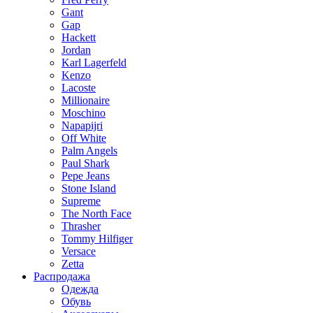
Gant
Gap
Hackett
Jordan
Karl Lagerfeld
Kenzo
Lacoste
Millionaire
Moschino
Napapijri
Off White
Palm Angels
Paul Shark
Pepe Jeans
Stone Island
Supreme
The North Face
Thrasher
Tommy Hilfiger
Versace
Zetta
Распродажа
Одежда
Обувь