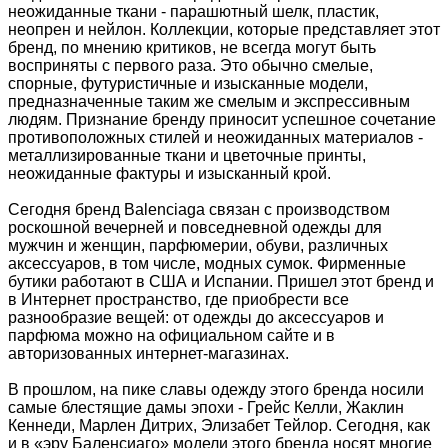
неожиданные ткани - парашютный шелк, пластик,
неопрен и нейлон. Коллекции, которые представляет этот
бренд, по мнению критиков, не всегда могут быть
восприняты с первого раза. Это обычно смелые,
спорные, футуристичные и изысканные модели,
предназначенные таким же смелым и экспрессивным
людям. Признание бренду приносит успешное сочетание
противоположных стилей и неожиданных материалов -
металлизированные ткани и цветочные принты,
неожиданные фактуры и изысканный крой.
Сегодня бренд Balenciaga связан с производством
роскошной вечерней и повседневной одежды для
мужчин и женщин, парфюмерии, обуви, различных
аксессуаров, в том числе, модных сумок. Фирменные
бутики работают в США и Испании. Пришел этот бренд и
в Интернет пространство, где приобрести все
разнообразие вещей: от одежды до аксессуаров и
парфюма можно на официальном сайте и в
авторизованных интернет-магазинах.
В прошлом, на пике славы одежду этого бренда носили
самые блестящие дамы эпохи - Грейс Келли, Жаклин
Кеннеди, Марлен Дитрих, Элизабет Тейлор. Сегодня, как
и в «эру Баленсиаго» модели этого бренда носят многие