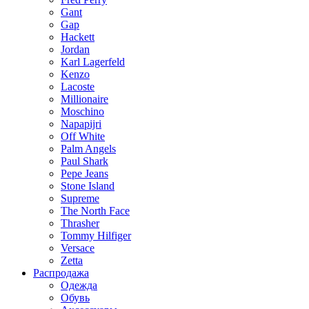
Gant
Gap
Hackett
Jordan
Karl Lagerfeld
Kenzo
Lacoste
Millionaire
Moschino
Napapijri
Off White
Palm Angels
Paul Shark
Pepe Jeans
Stone Island
Supreme
The North Face
Thrasher
Tommy Hilfiger
Versace
Zetta
Распродажа
Одежда
Обувь