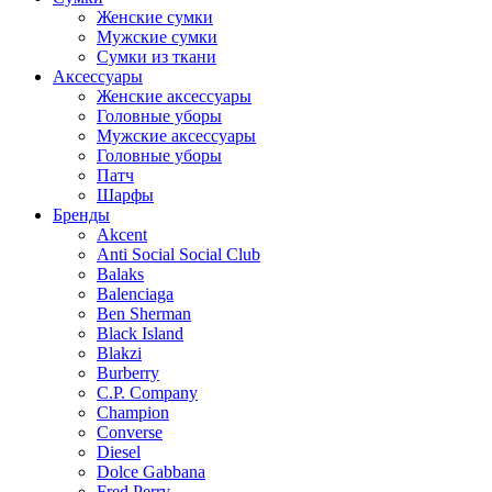
Женские сумки
Мужские сумки
Сумки из ткани
Аксессуары
Женские аксессуары
Головные уборы
Мужские аксессуары
Головные уборы
Патч
Шарфы
Бренды
Akcent
Anti Social Social Club
Balaks
Balenciaga
Ben Sherman
Black Island
Blakzi
Burberry
C.P. Company
Champion
Converse
Diesel
Dolce Gabbana
Fred Perry