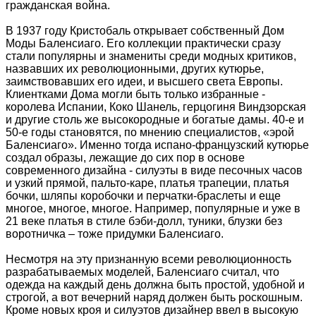
гражданская война.
В 1937 году Кристобаль открывает собственный Дом
Моды Баленсиаго. Его коллекции практически сразу
стали популярны и знамениты среди модных критиков,
назвавших их революционными, других кутюрье,
заимствовавших его идеи, и высшего света Европы.
Клиентками Дома могли быть только избранные -
королева Испании, Коко Шанель, герцогиня Виндзорская
и другие столь же высокородные и богатые дамы. 40-е и
50-е годы становятся, по мнению специалистов, «эрой
Баленсиаго». Именно тогда испано-французский кутюрье
создал образы, лежащие до сих пор в основе
современного дизайна - силуэты в виде песочных часов
и узкий прямой, пальто-каре, платья трапеции, платья
бочки, шляпы коробочки и перчатки-браслеты и еще
многое, многое, многое. Например, популярные и уже в
21 веке платья в стиле бэби-долл, туники, блузки без
воротничка – тоже придумки Баленсиаго.
Несмотря на эту признанную всеми революционность
разрабатываемых моделей, Баленсиаго считал, что
одежда на каждый день должна быть простой, удобной и
строгой, а вот вечерний наряд должен быть роскошным.
Кроме новых кроя и силуэтов дизайнер ввел в высокую