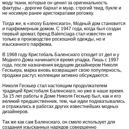
моду ткани, которые он ценил за оригинальность
фактуры - дорогие бархат и муар, строгий твид, букле и
не носимую ранее аристократами рогожку.
Тогда же, в «эпоху Баленсиаго», Модный дом становится
и парфюмерным домом. С 1947 года, когда был создан
первый аромат, бренд Balenciaga стал известен не
только в производстве роскошной одежды, но и
изысканного парфюма.
В 1968 году Кристобаль Баленсиаго отходит от дел и у
Модного Дома начинается время упадка. Лишь с 1997
года, после назначения ведущим дизайнером Николя
Гескьера, марка вновь возвращает свою популярность,
продажи растут, коллекции активно обсуждаются.
Николя Гескьер стал настоящим продолжателем
традиций Кристобаля Баленсиаго, но уже в наше время.
За 15 лет работы в Доме Николя Гескьер был, как и его
великий предшественник, тем, чьи идеи подхватывались
и отражались в работах других известнейших модных
дизайнеров.
Так же как сам Баленсиаго, он смело использует для
создания изысканных нарядов совершенно