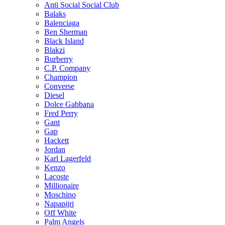
Anti Social Social Club
Balaks
Balenciaga
Ben Sherman
Black Island
Blakzi
Burberry
C.P. Company
Champion
Converse
Diesel
Dolce Gabbana
Fred Perry
Gant
Gap
Hackett
Jordan
Karl Lagerfeld
Kenzo
Lacoste
Millionaire
Moschino
Napapijri
Off White
Palm Angels