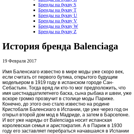
Бренды на букву S
Бренды на букву T
Бренды на букву U
Бренды на букву V
Бренды на букву W
Бренды на букву Z
История бренда Balenciaga
19 Февраля 2017
Имя Баленсиаго известно в мире моды уже скоро век,
если считать от первого бутика, открытого будущим
модельером в 1919 году в испанском городе Сан-
Себастьян. Тогда вряд ли кто-то мог предположить, что
имя шестнадцатилетнего баска, сына рыбака и швеи, уже
вскоре громко прозвучит в столице моды Париже.
Конечно, до этого оно стало известно на родине
Кристобаля Баленсиаго в Испании, где уже через год он
открыл второй дом мод в Мадриде, а затем в Барселоне.
И вот уже наряды от Balenciaga носит испанская
королевская семья и аристократия. А в Париж в 1930
году его заставляет перебраться начавшаяся в Испании