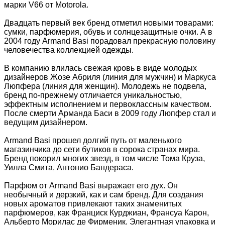
марки V66 от Motorola.
Двадцать первый век бренд отметил новыми товарами:
сумки, парфюмерия, обувь и солнцезащитные очки. А в
2004 году Armand Basi порадовал прекрасную половину
человечества коллекцией одежды.
В компанию влилась свежая кровь в виде молодых
дизайнеров Жозе Абриля (линия для мужчин) и Маркуса
Люпфера (линия для женщин). Молодежь не подвела,
бренд по-прежнему отличается уникальностью,
эффектным исполнением и первоклассным качеством.
После смерти Арманда Баси в 2009 году Люпфер стал и
ведущим дизайнером.
Armand Basi прошел долгий путь от маленького
магазинчика до сети бутиков в сорока странах мира.
Бренд покорил многих звезд, в том числе Тома Круза,
Уилла Смита, Антонио Бандераса.
Парфюм от Armand Basi выражает его дух. Он
необычный и дерзкий, как и сам бренд. Для создания
новых ароматов привлекают таких знаменитых
парфюмеров, как Франциск Курджиан, Франсуа Карон,
Альберто Морилас де Фирменик. Элегантная упаковка и