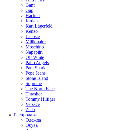
Gant
Gap
Hackett
Jordan
Karl Lagerfeld
Kenzo
Lacoste
Millionaire
Moschino
Napapijri
Off White
Palm Angels
Paul Shark
Pepe Jeans
Stone Island
Supreme
The North Face
Thrasher
Tommy Hilfiger
Versace
Zetta
Распродажа
Одежда
Обувь