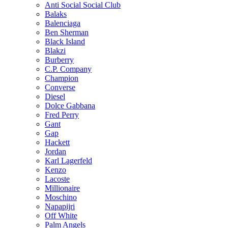
Anti Social Social Club
Balaks
Balenciaga
Ben Sherman
Black Island
Blakzi
Burberry
C.P. Company
Champion
Converse
Diesel
Dolce Gabbana
Fred Perry
Gant
Gap
Hackett
Jordan
Karl Lagerfeld
Kenzo
Lacoste
Millionaire
Moschino
Napapijri
Off White
Palm Angels