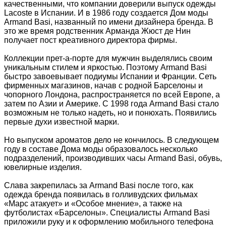
качественными, что компании доверили выпуск одежды
Lacoste в Испании. И в 1986 году создается Дом моды
Armand Basi, названный по имени дизайнера бренда. В
это же время родственник Арманда Жюст де Нин
получает пост креативного директора фирмы.
Коллекции прет-а-порте для мужчин выделялись своим
уникальным стилем и яркостью. Поэтому Armand Basi
быстро завоевывает подиумы Испании и Франции. Сеть
фирменных магазинов, начав с родной Барселоны и
чопорного Лондона, распространяется по всей Европе, а
затем по Азии и Америке. С 1998 года Armand Basi стало
возможным не только надеть, но и понюхать. Появились
первые духи известной марки.
Но выпуском ароматов дело не кончилось. В следующем
году в составе Дома моды образовалось несколько
подразделений, производивших часы Armand Basi, обувь,
ювелирные изделия.
Слава закрепилась за Armand Basi после того, как
одежда бренда появилась в голливудских фильмах
«Марс атакует» и «Особое мнение», а также на
футболистах «Барселоны». Специалисты Armand Basi
приложили руку и к оформлению мобильного телефона