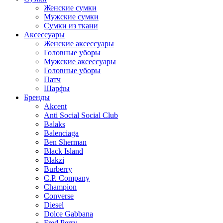
Женские сумки
Мужские сумки
Сумки из ткани
Аксессуары
Женские аксессуары
Головные уборы
Мужские аксессуары
Головные уборы
Патч
Шарфы
Бренды
Akcent
Anti Social Social Club
Balaks
Balenciaga
Ben Sherman
Black Island
Blakzi
Burberry
C.P. Company
Champion
Converse
Diesel
Dolce Gabbana
Fred Perry