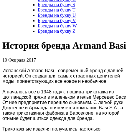
Бренды на букву S
Бренды на букву T
Бренды на букву U
Бренды на букву V
Бренды на букву W
Бренды на букву Z
История бренда Armand Basi
10 Февраля 2017
Испанский Armand Basi - современный бренд с давней
историей. Он создан для самых страстных ценителей
моды, приветствующих все новое и необычное.
А началось все в 1948 году с пошива трикотажа из
шотландской пряжи в маленьком ателье Мерседес Баси.
От нее предприятие перешло сыновьям. С легкой руки
Джузеппе и Арманда появляется компания Basi S.A., а
также трикотажная фабрика в Барселоне, на которой
отныне будет шиться одежда для бренда.
Трикотажные изделия получались настолько