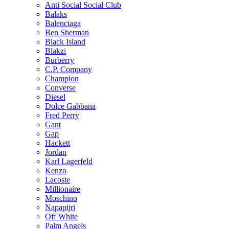
Anti Social Social Club
Balaks
Balenciaga
Ben Sherman
Black Island
Blakzi
Burberry
C.P. Company
Champion
Converse
Diesel
Dolce Gabbana
Fred Perry
Gant
Gap
Hackett
Jordan
Karl Lagerfeld
Kenzo
Lacoste
Millionaire
Moschino
Napapijri
Off White
Palm Angels