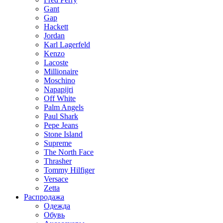
Gant
Gap
Hackett
Jordan
Karl Lagerfeld
Kenzo
Lacoste
Millionaire
Moschino
Napapijri
Off White
Palm Angels
Paul Shark
Pepe Jeans
Stone Island
Supreme
The North Face
Thrasher
Tommy Hilfiger
Versace
Zetta
Распродажа
Одежда
Обувь