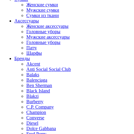
Женские сумки
Мужские сумки
Сумки из ткани
Аксессуары
Женские аксессуары
Головные уборы
Мужские аксессуары
Головные уборы
Патч
Шарфы
Бренды
Akcent
Anti Social Social Club
Balaks
Balenciaga
Ben Sherman
Black Island
Blakzi
Burberry
C.P. Company
Champion
Converse
Diesel
Dolce Gabbana
Fred Perry