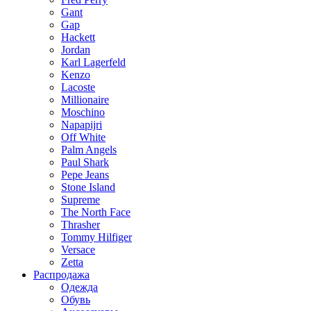
Gant
Gap
Hackett
Jordan
Karl Lagerfeld
Kenzo
Lacoste
Millionaire
Moschino
Napapijri
Off White
Palm Angels
Paul Shark
Pepe Jeans
Stone Island
Supreme
The North Face
Thrasher
Tommy Hilfiger
Versace
Zetta
Распродажа
Одежда
Обувь