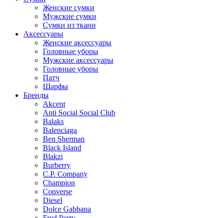
Женские сумки
Мужские сумки
Сумки из ткани
Аксессуары
Женские аксессуары
Головные уборы
Мужские аксессуары
Головные уборы
Патч
Шарфы
Бренды
Akcent
Anti Social Social Club
Balaks
Balenciaga
Ben Sherman
Black Island
Blakzi
Burberry
C.P. Company
Champion
Converse
Diesel
Dolce Gabbana
Fred Perry