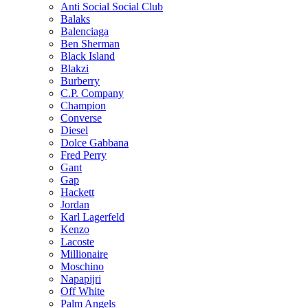
Anti Social Social Club
Balaks
Balenciaga
Ben Sherman
Black Island
Blakzi
Burberry
C.P. Company
Champion
Converse
Diesel
Dolce Gabbana
Fred Perry
Gant
Gap
Hackett
Jordan
Karl Lagerfeld
Kenzo
Lacoste
Millionaire
Moschino
Napapijri
Off White
Palm Angels