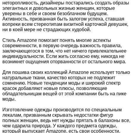
неторопливость, дизайнеры постарались создать образы
элегантных и довольных жизнью женщин, которые
уверены в себе и своем безоблачном будущем.
Активность, призванная быть залогом успеха, ставшая
вопреки всем стереотипам визитной карточкой девушек,
ни в коей мере не страдающих худобой.
Стиль Amazone помогает понять многие аспекты
современности, в первую очередь важность правила,
заключающегося в том, что нет ничего привлекательнее
индивидуальности. Если жить согласно ему, никогда не
возникнет ощущения оторванности от остального мира.
Для пошива своих коллекций Amazone использует только
натуральные ткани, качество которых не подлежит
сомнению. Новые тенденции моды и широкий спектр
красок добавляют новые плюсы, позволяющие
обладательницам вещей от этой компании быть на пике
моды.
Изготовление одежды производится по специальным
лекалам, призванным скрывать недостатки фигур
полных женщин, ведь нет нужды прятать в балахоны все,
чем одарила природа. У каждого предмета одежды,
который выпускает Amazone, есть свои особенности.