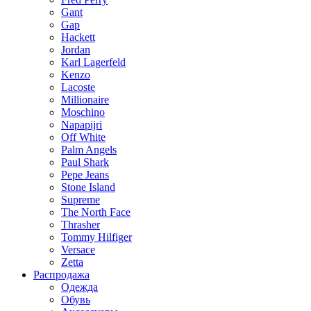
Gant
Gap
Hackett
Jordan
Karl Lagerfeld
Kenzo
Lacoste
Millionaire
Moschino
Napapijri
Off White
Palm Angels
Paul Shark
Pepe Jeans
Stone Island
Supreme
The North Face
Thrasher
Tommy Hilfiger
Versace
Zetta
Распродажа
Одежда
Обувь