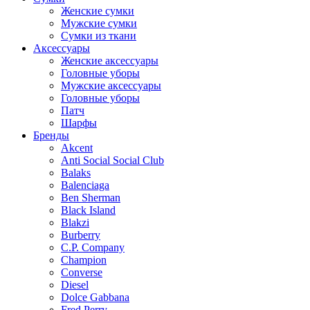
Женские сумки
Мужские сумки
Сумки из ткани
Аксессуары
Женские аксессуары
Головные уборы
Мужские аксессуары
Головные уборы
Патч
Шарфы
Бренды
Akcent
Anti Social Social Club
Balaks
Balenciaga
Ben Sherman
Black Island
Blakzi
Burberry
C.P. Company
Champion
Converse
Diesel
Dolce Gabbana
Fred Perry