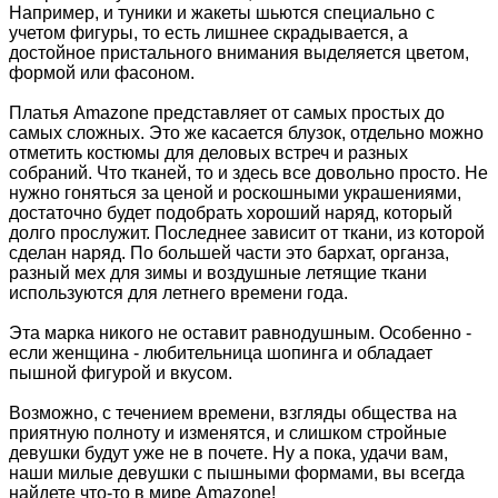
Например, и туники и жакеты шьются специально с
учетом фигуры, то есть лишнее скрадывается, а
достойное пристального внимания выделяется цветом,
формой или фасоном.
Платья Amazone представляет от самых простых до
самых сложных. Это же касается блузок, отдельно можно
отметить костюмы для деловых встреч и разных
собраний. Что тканей, то и здесь все довольно просто. Не
нужно гоняться за ценой и роскошными украшениями,
достаточно будет подобрать хороший наряд, который
долго прослужит. Последнее зависит от ткани, из которой
сделан наряд. По большей части это бархат, органза,
разный мех для зимы и воздушные летящие ткани
используются для летнего времени года.
Эта марка никого не оставит равнодушным. Особенно -
если женщина - любительница шопинга и обладает
пышной фигурой и вкусом.
Возможно, с течением времени, взгляды общества на
приятную полноту и изменятся, и слишком стройные
девушки будут уже не в почете. Ну а пока, удачи вам,
наши милые девушки с пышными формами, вы всегда
найдете что-то в мире Amazone!