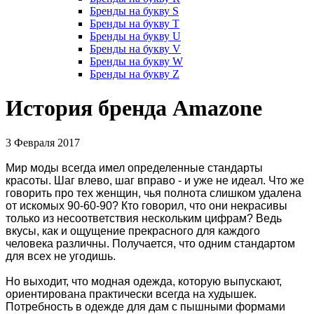
Бренды на букву S
Бренды на букву T
Бренды на букву U
Бренды на букву V
Бренды на букву W
Бренды на букву Z
История бренда Amazone
3 Февраля 2017
Мир моды всегда имел определенные стандарты
красоты. Шаг влево, шаг вправо - и уже не идеал. Что же
говорить про тех женщин, чья полнота слишком удалена
от искомых 90-60-90? Кто говорил, что они некрасивы
только из несоответствия нескольким цифрам? Ведь
вкусы, как и ощущение прекрасного для каждого
человека различны. Получается, что одним стандартом
для всех не угодишь.
Но выходит, что модная одежда, которую выпускают,
ориентирована практически всегда на худышек.
Потребность в одежде для дам с пышными формами