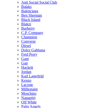
Anti Social Social Club
Balaks
Balenciaga
Ben Sherman
Black Island
Blakzi
Burberry
C.P. Company
Champion
Converse
Diesel
Dolce Gabbana
Fred Perry
Gant
Gap
Hackett
Jordan
Karl Lagerfeld
Kenzo
Lacoste
Millionaire
Moschino
Napapijri
Off White
Palm Angels